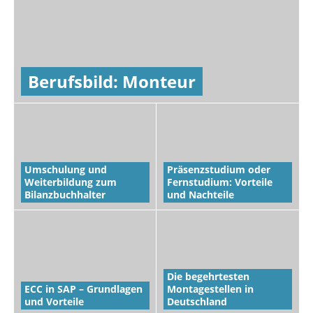
Berufsbild: Monteur
Umschulung und
Präsenzstudium oder
Weiterbildung zum
Fernstudium: Vorteile
Bilanzbuchhalter
und Nachteile
Die begehrtesten
ECC in SAP – Grundlagen
Montagestellen in
und Vorteile
Deutschland