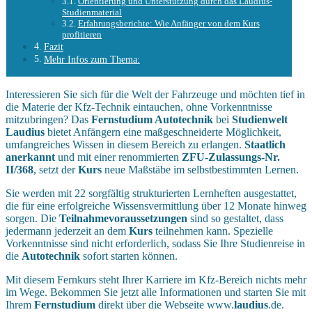
Orientierung und Unterstützung durch das Laudius-
Studienmaterial
Erfahrungsberichte: Wie Anfänger von dem Kurs
profitieren
Fazit
Mehr Infos zum Thema:
Interessieren Sie sich für die Welt der Fahrzeuge und möchten tief in
die Materie der Kfz-Technik eintauchen, ohne Vorkenntnisse
mitzubringen? Das
Fernstudium Autotechnik
bei
Studienwelt
Laudius
bietet Anfängern eine maßgeschneiderte Möglichkeit,
umfangreiches Wissen in diesem Bereich zu erlangen.
Staatlich
anerkannt
und mit einer renommierten
ZFU-Zulassungs-Nr.
II/368
, setzt der
Kurs
neue Maßstäbe im selbstbestimmten Lernen.
Sie werden mit 22 sorgfältig strukturierten Lernheften ausgestattet,
die für eine erfolgreiche Wissensvermittlung über 12 Monate hinweg
sorgen. Die
Teilnahmevoraussetzungen
sind so gestaltet, dass
jedermann jederzeit an dem
Kurs
teilnehmen kann. Spezielle
Vorkenntnisse sind nicht erforderlich, sodass Sie Ihre Studienreise in
die
Autotechnik
sofort starten können.
Mit diesem Fernkurs steht Ihrer Karriere im Kfz-Bereich nichts mehr
im Wege. Bekommen Sie jetzt alle Informationen und starten Sie mit
Ihrem
Fernstudium
direkt über die Webseite www.
laudius
.de.