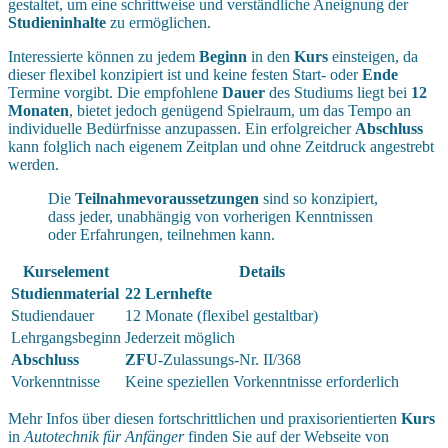
gestaltet, um eine schrittweise und verständliche Aneignung der
Studieninhalte
zu ermöglichen.
Interessierte können zu jedem
Beginn
in den
Kurs
einsteigen, da
dieser flexibel konzipiert ist und keine festen Start- oder
Ende
Termine vorgibt. Die empfohlene
Dauer
des Studiums liegt bei
12
Monaten
, bietet jedoch genügend Spielraum, um das Tempo an
individuelle Bedürfnisse anzupassen. Ein erfolgreicher
Abschluss
kann folglich nach eigenem Zeitplan und ohne Zeitdruck angestrebt
werden.
Die
Teilnahmevoraussetzungen
sind so konzipiert,
dass jeder, unabhängig von vorherigen Kenntnissen
oder Erfahrungen, teilnehmen kann.
Kurselement
Details
Studienmaterial
22 Lernhefte
Studiendauer
12 Monate (flexibel gestaltbar)
Lehrgangsbeginn
Jederzeit möglich
Abschluss
ZFU
-Zulassungs-Nr. II/368
Vorkenntnisse
Keine speziellen Vorkenntnisse erforderlich
Mehr Infos über diesen fortschrittlichen und praxisorientierten
Kurs
in
Autotechnik für Anfänger
finden Sie auf der Webseite von