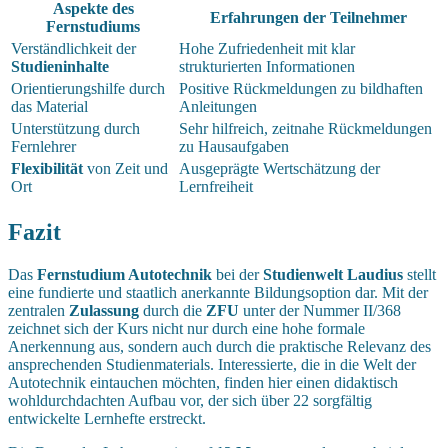
Aspekte des
Erfahrungen der Teilnehmer
Fernstudiums
Verständlichkeit der
Hohe Zufriedenheit mit klar
Studieninhalte
strukturierten Informationen
Orientierungshilfe durch
Positive Rückmeldungen zu bildhaften
das Material
Anleitungen
Unterstützung durch
Sehr hilfreich, zeitnahe Rückmeldungen
Fernlehrer
zu Hausaufgaben
Flexibilität
von Zeit und
Ausgeprägte Wertschätzung der
Ort
Lernfreiheit
Fazit
Das
Fernstudium Autotechnik
bei der
Studienwelt Laudius
stellt
eine fundierte und staatlich anerkannte Bildungsoption dar. Mit der
zentralen
Zulassung
durch die
ZFU
unter der Nummer II/368
zeichnet sich der Kurs nicht nur durch eine hohe formale
Anerkennung aus, sondern auch durch die praktische Relevanz des
ansprechenden Studienmaterials. Interessierte, die in die Welt der
Autotechnik eintauchen möchten, finden hier einen didaktisch
wohldurchdachten Aufbau vor, der sich über 22 sorgfältig
entwickelte Lernhefte erstreckt.