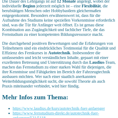
Die Dauer des Lehrgangs ist auf
12 Monate
angelegt, wobei der
individuelle
Beginn
jederzeit möglich ist – eine
Flexibilität
, die
berufstätigen Menschen oder Hobbybastlern gleichermaßen
entgegenkommt. Besonders erwähnenswert ist, dass für die
Aufnahme des Studiums keine speziellen Vorkenntnisse erforderlich
sind, was die Tür für Anfänger weit öffnet. Es ist genau diese
Kombination aus Zugänglichkeit und fachlicher Tiefe, die das
Fernstudium zu einer kompetenten Bildungsressource macht.
Die durchgehend positiven Bewertungen und die Erfahrungen von
Teilnehmern sind ein eindrückliches Testimonial für die Qualität und
Effizienz des Fernkurses in
Autotechnik
. Insbesondere die
umfassenden und leicht verständlichen Inhalte, gepaart mit einer
exzellenten Betreuung und Unterstützung durch das
Laudius
-Team,
machen das Fernstudium zu einer starken Wahl für diejenigen, die
ihre Kenntnisse und Fähigkeiten im Bereich der Fahrzeugtechnik
ausbauen möchten. Wer nach einer staatlich anerkannten
Weiterbildungsmöglichkeit sucht, die sowohl Theorie als auch
Praxis miteinander verbindet, wird hier fündig.
Mehr Infos zum Thema:
https://www.laudius.de/kurs/autotechnik-fuer-anfaenger
https://www.fernstudium-direkt.de/autotechnik-fuer-
anfaenger/521/5118