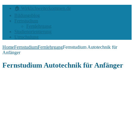
🏠 Wirklichweiterkommen.de
Bildungsblog
Fernstudium
Fernlehrgang
Studienorientierung
Umschulung
Home
Fernstudium
Fernlehrgang
Fernstudium Autotechnik für
Anfänger
Fernstudium Autotechnik für Anfänger