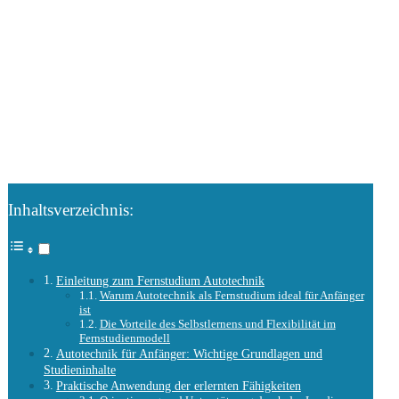
Inhaltsverzeichnis:
Einleitung zum Fernstudium Autotechnik
Warum Autotechnik als Fernstudium ideal für Anfänger
ist
Die Vorteile des Selbstlernens und Flexibilität im
Fernstudienmodell
Autotechnik für Anfänger: Wichtige Grundlagen und
Studieninhalte
Praktische Anwendung der erlernten Fähigkeiten