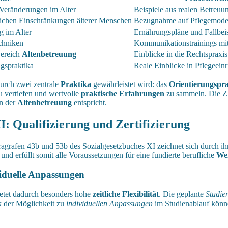
Veränderungen im Alter
Beispiele aus realen Betreuu
ichen Einschränkungen älterer Menschen
Bezugnahme auf Pflegemodell
 im Alter
Ernährungspläne und Fallbeis
chniken
Kommunikationstrainings mi
Bereich
Altenbetreuung
Einblicke in die Rechtspraxis
ngspraktika
Reale Einblicke in Pflegeein
durch zwei zentrale
Praktika
gewährleistet wird: das
Orientierungspr
u vertiefen und wertvolle
praktische Erfahrungen
zu sammeln. Die ZF
in der
Altenbetreuung
entspricht.
: Qualifizierung und Zertifizierung
grafen 43b und 53b des Sozialgesetzbuches XI zeichnet sich durch ihre
und erfüllt somit alle Voraussetzungen für eine fundierte berufliche
Wei
viduelle Anpassungen
bietet dadurch besonders hohe
zeitliche Flexibilität
. Die geplante
Studie
k der Möglichkeit zu
individuellen Anpassungen
im Studienablauf könn