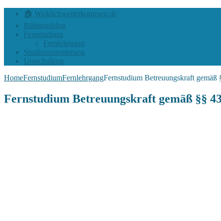
🏠 Wirklichweiterkommen.de
Bildungsblog
Fernstudium
Fernlehrgang
Studienorientierung
Umschulung
Home
Fernstudium
Fernlehrgang
Fernstudium Betreuungskraft gemäß
Fernstudium Betreuungskraft gemäß §§ 4