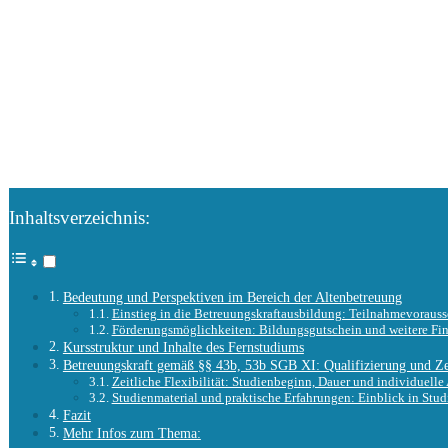
Inhaltsverzeichnis:
Bedeutung und Perspektiven im Bereich der Altenbetreuung
Einstieg in die Betreuungskraftausbildung: Teilnahmevoraus
Förderungsmöglichkeiten: Bildungsgutschein und weitere Fi
Kursstruktur und Inhalte des Fernstudiums
Betreuungskraft gemäß §§ 43b, 53b SGB XI: Qualifizierung und Zer
Zeitliche Flexibilität: Studienbeginn, Dauer und individuell
Studienmaterial und praktische Erfahrungen: Einblick in Stud
Fazit
Mehr Infos zum Thema: