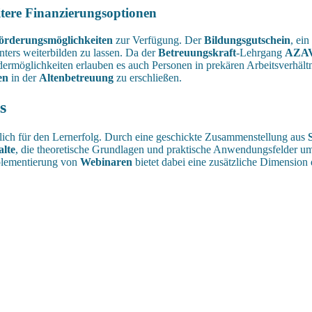
tere Finanzierungsoptionen
örderungsmöglichkeiten
zur Verfügung. Der
Bildungsgutschein
, ei
nters weiterbilden zu lassen. Da der
Betreuungskraft
-Lehrgang
AZAV-
rmöglichkeiten erlauben es auch Personen in prekären Arbeitsverhältni
en
in der
Altenbetreuung
zu erschließen.
s
lich für den Lernerfolg. Durch eine geschickte Zusammenstellung aus
alte
, die theoretische Grundlagen und praktische Anwendungsfelder umfa
plementierung von
Webinaren
bietet dabei eine zusätzliche Dimension