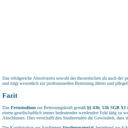
Das erfolgreiche Absolvieren sowohl der theoretischen als auch der
und trägt wesentlich zur professionellen Betreuung älterer und pflege
Fazit
Das
Fernstudium
zur Betreuungskraft gemäß
§§ 43b
,
53b SGB XI
i
einem gesellschaftlich immer bedeutender werdenden Feld tätig zu 
Abschlusses. Dies verschafft den Studierenden die Gewissheit, dass s
Die Kombination aus fundiertem
Studienmaterial
, bestehend aus 6 