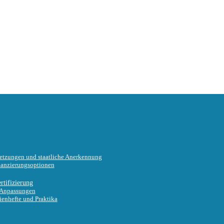
setzungen und staatliche Anerkennung
nanzierungsoptionen
tifizierung
e Anpassungen
ienhefte und Praktika