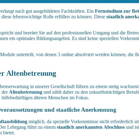
verlangt nach gut ausgebildeten Fachkräften. Ein
Fernstudium zur Bet
 diese lebenswichtige Rolle erfüllen zu können. Diese
staatlich anerk
spricht und bereitet Sie auf den professionellen Umgang und die Betre
nen ein optimales Bildungsangebot. Es sind keine speziellen Vorkennt
 Module unterteilt, von denen 3 online absolviert werden können, die I
er Altenbetreuung
nserwartung in unserer Gesellschaft führen zu einem stetig wachsende
n der
Altenbetreuung
und zählt daher zu den zukunftsträchtigen Berufs
on hilfebedürftigen älteren Menschen im Fokus.
mevoraussetzungen und staatliche Anerkennung
ftausbildung
möglich, da spezielle Vorkenntnisse nicht erforderlich s
Der Lehrgang führt zu einem
staatlich anerkannten
Abschluss
und is
 bietet.