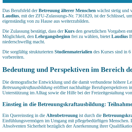
Das Berufsfeld der
Betreuung älterer Menschen
wächst stetig und 
Laudius
, mit der ZFU-Zulassungs-Nr. 7361820, ist der Schlüssel, um
eigenständig von zu Hause aus weiterzubilden.
Die Zulassung bestätigt, dass der
Kurs
den gesetzlichen Vorgaben ent
Möglichkeit, den
Lehrgangsbeginn
frei zu wählen, bietet
Laudius
Ih
niederschwellig macht.
Die sorgfältig strukturierten
Studienmaterialien
des Kurses sind in 6
vorbereiten.
Bedeutung und Perspektiven im Bereich d
Die demografische Entwicklung und die damit verbundene höhere Lebe
Betreuungskraftausbildung
eröffnet nachhaltige Berufsperspektiven i
Unterstützung im Alltag sowie die Hilfe bei der Freizeitgestaltung v
Einstieg in die Betreuungskraftausbildung: Teilnah
Ein Quereinstieg in die
Altenbetreuung
ist durch die
Betreuungskra
Einfühlungsvermögen im Umgang mit pflegebedürftigen Menschen. 
Absolventen Sicherheit bezüglich der Anerkennung ihrer Qualifikation