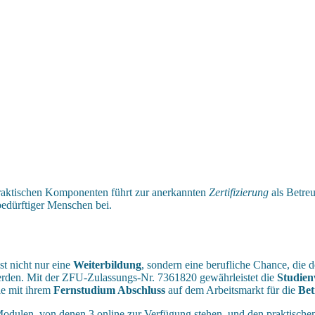
 praktischen Komponenten führt zur anerkannten
Zertifizierung
als Betreu
bedürftiger Menschen bei.
st nicht nur eine
Weiterbildung
, sondern eine berufliche Chance, die 
werden. Mit der ZFU-Zulassungs-Nr. 7361820 gewährleistet die
Studien
ie mit ihrem
Fernstudium Abschluss
auf dem Arbeitsmarkt für die
Bet
Modulen, von denen 3 online zur Verfügung stehen, und den praktisch